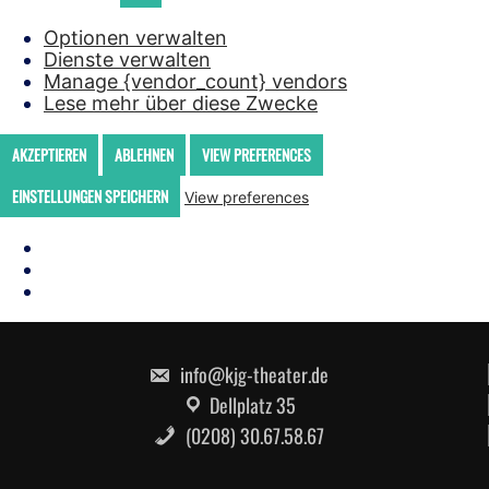
Optionen verwalten
Dienste verwalten
Manage {vendor_count} vendors
Lese mehr über diese Zwecke
AKZEPTIEREN
ABLEHNEN
VIEW PREFERENCES
EINSTELLUNGEN SPEICHERN
View preferences
Skip
to
content
info@kjg-theater.de
Dellplatz 35
(0208) 30.67.58.67