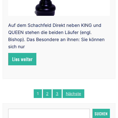
Auf dem Schachfeld Direkt neben KING und
QUEEN stehen die beiden Läufer (engl.
Bishop). Das Besondere an ihnen: Sie können
sich nur
Lies weiter
Beitragsnavigation
1
2
3
Nächste
SUCHEN