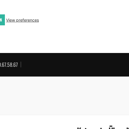
N
View preferences
.67.58.67