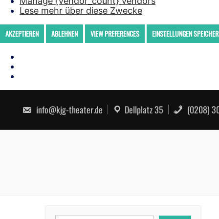
Manage {vendor_count} vendors
Lese mehr über diese Zwecke
AKZEPTIEREN
ABLEHNEN
VIEW PREFERENCES
EINSTELLUNGEN SPEICHER
Skip
to
info@kjg-theater.de
Dellplatz 35
(0208) 30
content