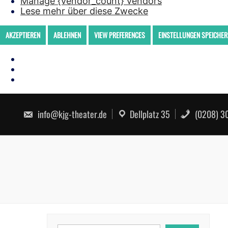
Manage {vendor_count} vendors
Lese mehr über diese Zwecke
AKZEPTIEREN
ABLEHNEN
VIEW PREFERENCES
EINSTELLUNGEN SPEICHER
Skip
to
info@kjg-theater.de
Dellplatz 35
(0208) 30
content