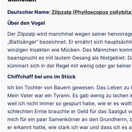
Deutscher Name:
Zilpzalp (Phylloscopus collybita
Über den Vogel
Der Zilpzalp wird manchmal wegen seiner hervorrag
„Blattsänger“ bezeichnet. Er ernährt sich hauptsäc
winzigen Insekten wie Mücken. Das Männchen kommt
beansprucht es mit lautem Gesang als Nistgebiet. 
kümmert sich in der Regel mit wenig oder gar keine
Chiffchaff bei uns im Stück
Ich bin Tochter von Bauern gewesen. Das Leben zu 
Mein Vater war ein Tyrann. Es gab wenig zu lachen in
weil ich nicht immer so gespurt habe, wie er es wollt
schlechten Ernte brauchte er Geld für das Saatgut 
mich für ein paar Samenkörner an den Grundherrn, 
er erkannt hatte, wie stark ich war und dass ich e