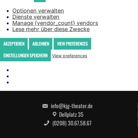
Optionen verwalten
Dienste verwalten
Manage {vendor_count} vendors
Lese mehr über diese Zwecke
AKZEPTIEREN
ABLEHNEN
VIEW PREFERENCES
EINSTELLUNGEN SPEICHERN
View preferences
Skip
to
content
info@kjg-theater.de
Dellplatz 35
(0208) 30.67.58.67